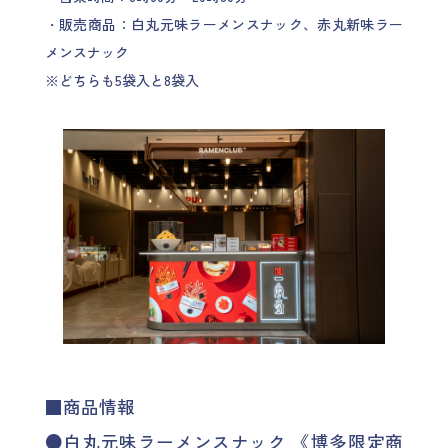
・販売商品：白丸元味ラーメンスナック、赤丸新味ラー
メンスナック
※どちらも5袋入と8袋入
■商品情報
●白丸元味ラーメンスナック 《博多限定商