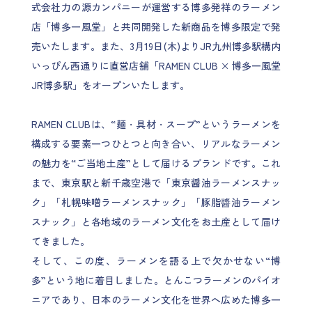
式会社力の源カンパニーが運営する博多発祥のラーメン
店「博多一風堂」と共同開発した新商品を博多限定で発
売いたします。また、3月19日(木)よりJR九州博多駅構内
いっぴん西通りに直営店舗「RAMEN CLUB × 博多一風堂
JR博多駅」をオープンいたします。
RAMEN CLUBは、“麺・具材・スープ”というラーメンを
構成する要素一つひとつと向き合い、リアルなラーメン
の魅力を“ご当地土産”として届けるブランドです。これ
まで、東京駅と新千歳空港で「東京醤油ラーメンスナッ
ク」「札幌味噌ラーメンスナック」「豚脂醬油ラーメン
スナック」と各地域のラーメン文化をお土産として届け
てきました。
そして、この度、ラーメンを語る上で欠かせない“博
多”という地に着目しました。とんこつラーメンのパイオ
ニアであり、日本のラーメン文化を世界へ広めた博多一